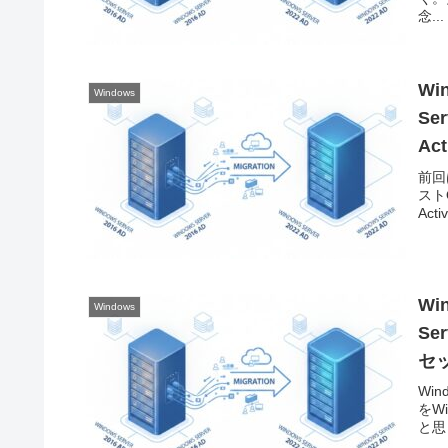
念...
Wi
Windows
Se
Ac
前回
スト
Act
Wi
Windows
Se
セ
Win
をW
と思