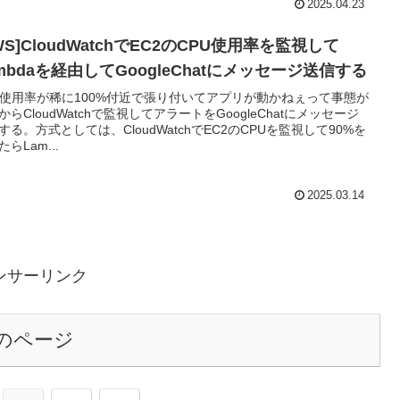
2025.04.23
WS]CloudWatchでEC2のCPU使用率を監視して
mbdaを経由してGoogleChatにメッセージ送信する
U使用率が稀に100%付近で張り付いてアプリが動かねぇって事態が
からCloudWatchで監視してアラートをGoogleChatにメッセージ
する。方式としては、CloudWatchでEC2のCPUを監視して90%を
らLam...
2025.03.14
ンサーリンク
のページ