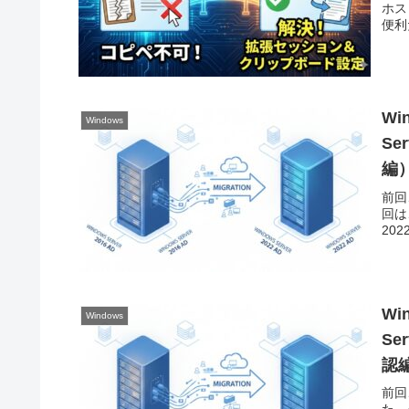
ホス
便利
Wi
Windows
Se
編
前回、
回は、
2022
Wi
Windows
Se
認
前回、
た。今