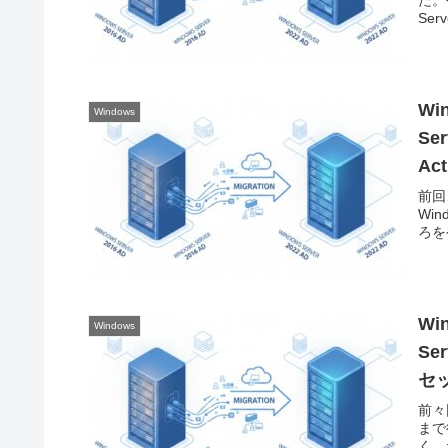
Serv
Wi
Windows
Se
Ac
前回
Win
ろをや
Wi
Windows
Se
セ
前々
まで
く。