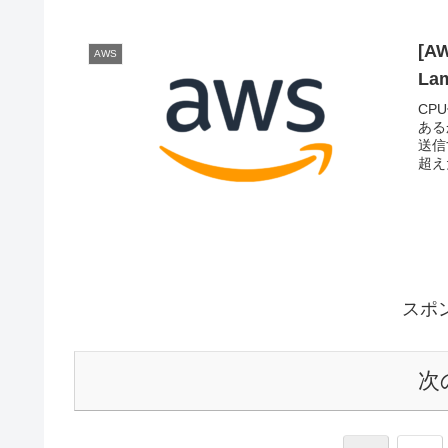
[A
AWS
La
CP
ある
送信
超えた
スポ
次