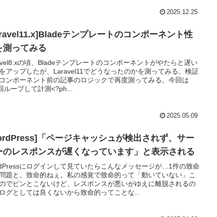
2025.12.25
aravel11.x]Bladeテンプレートのコンポーネント性
を測ってみる
ravel8.xの頃、Bladeテンプレートのコンポーネントがやたらと遅い
をアップしたが、Laravel11でどうなったのかを測ってみる。検証
コンポーネント前の記事のロジックで再度測ってみる。今回は
0回ループして計測<?ph...
2025.05.09
WordPress]「ページキャッシュが検出されず、サー
ーのレスポンスが遅くなっています」と表示される
rdPressにログインして見ていたらこんなメッセージが…1件の致命
問題と。致命的ねぇ。私の感覚で致命的って「動いていない」こ
のでピンとこないけど、レスポンスが悪いがゆえに離脱されるの
ログとしては良くないから致命的ってことな...