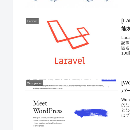
[L
Laravel
能
La
記事
匿名
10
[
Wordpress
バ
Wo
的な
とな
はブ